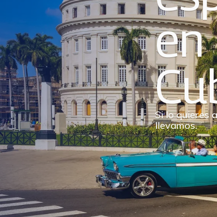
en
Cu
Si lo quieres al
llevamos.