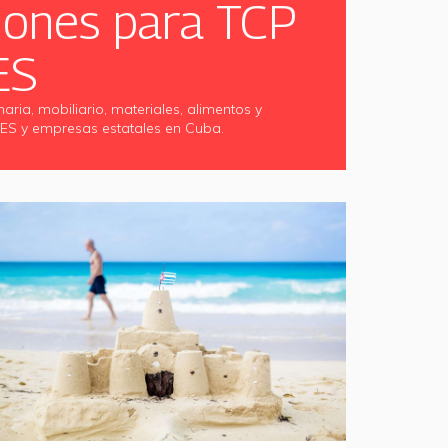
iones para TCP
ES
ia, mobiliario, materiales, alimentos y
ES y empresas estatales en Cuba.