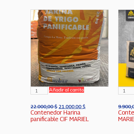
Añadir al carrito
22.000,00
$
21.000,00
$
9.900,
Contenedor Harina
Conte
panificable CIF MARIEL
MARI