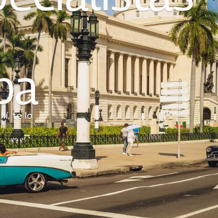
ba
lí, te lo