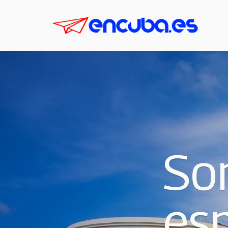
So
esp