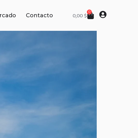
0
rcado
Contacto
0,00
$