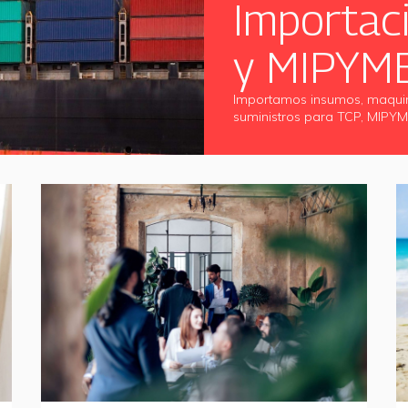
Importac
y MIPYM
Importamos insumos, maquinar
suministros para TCP, MIPYM