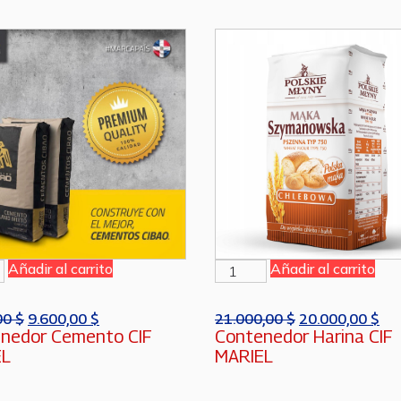
Añadir al carrito
Añadir al carrito
00
$
9.600,00
$
21.000,00
$
20.000,00
$
nedor Cemento CIF
Contenedor Harina CIF
EL
MARIEL