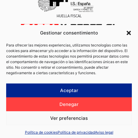
HUELLA FISCAL
Gestionar consentimiento
INSCRITA EN EL REGISTRO MERCANTIL DE ASTURIAS, TOMO 4269, FOLIO 85, HOJA AS-53652
CIF IVA/VAT ES B52555067
Para ofrecer las mejores experiencias, utilizamos tecnologías como las
cookies para almacenar y/o acceder a la información del dispositivo. El
consentimiento de estas tecnologías nos permitirá procesar datos como
el comportamiento de navegación o las identificaciones únicas en este
sitio. No consentir o retirar el consentimiento, puede afectar
negativamente a ciertas características y funciones.
Aceptar
Nosotros
Servicios
Viajes
Mercado
Contacto
Aviso legal
Denegar
Política de privacidad
Política de cookies
Términos y condiciones de compra
Ver preferencias
2024 © ENCUBA.es, todos los derechos reservados.
Diseño y desarrollo:
Bittia
Política de cookies
Política de privacidad
Aviso legal