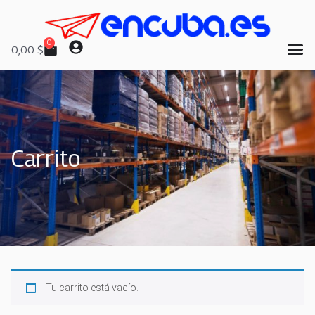
0
0,00
$
Carrito
Tu carrito está vacío.