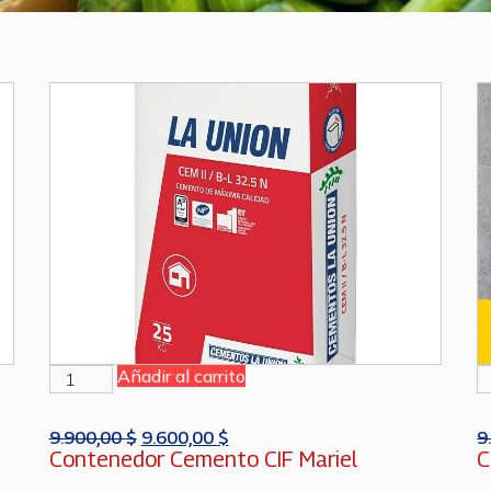
Añadir al carrito
9.900,00
$
9.600,00
$
9
Contenedor Cemento CIF Mariel
C