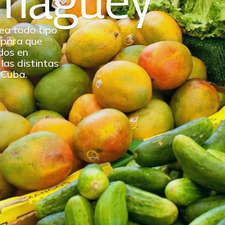
magüey
ea todo tipo
 para que
dos en
las distintas
 Cuba.