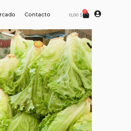
0
rcado
Contacto
0,00
$