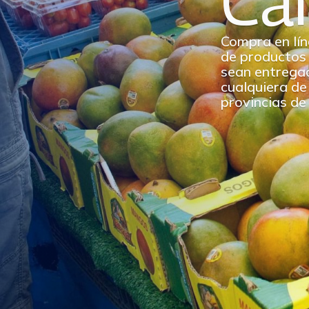
Ca
Compra en lín
de productos
sean entrega
cualquiera de 
provincias de