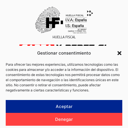
HUELLA FISCAL
Gestionar consentimiento
INSCRITA EN EL REGISTRO MERCANTIL DE ASTURIAS, TOMO 4269, FOLIO 85, HOJA AS-53652
CIF IVA/VAT ES B52555067
Para ofrecer las mejores experiencias, utilizamos tecnologías como las
cookies para almacenar y/o acceder a la información del dispositivo. El
consentimiento de estas tecnologías nos permitirá procesar datos como
el comportamiento de navegación o las identificaciones únicas en este
sitio. No consentir o retirar el consentimiento, puede afectar
negativamente a ciertas características y funciones.
Aceptar
Nosotros
Servicios
Viajes
Mercado
Contacto
Aviso legal
Denegar
Política de privacidad
Política de cookies