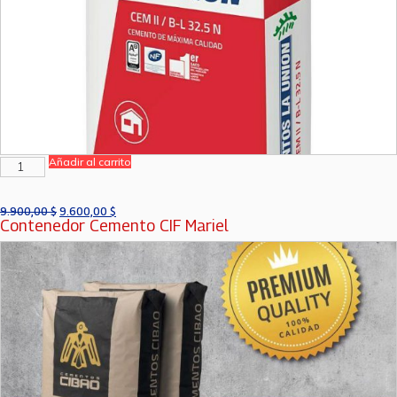
Añadir al carrito
9.900,00
$
9.600,00
$
Contenedor Cemento CIF Mariel