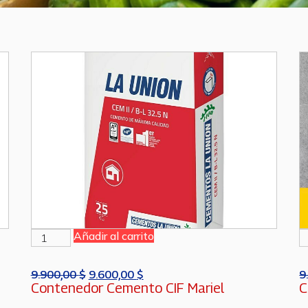
Añadir al carrito
9.900,00
$
9.600,00
$
9
Contenedor Cemento CIF Mariel
C