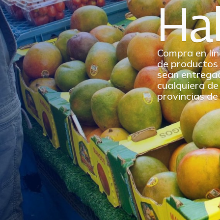
Ha
Compra en lín
de productos
sean entrega
cualquiera de 
provincias de