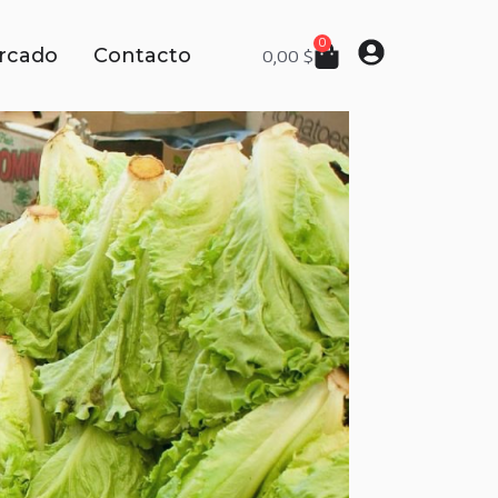
0
rcado
Contacto
0,00
$