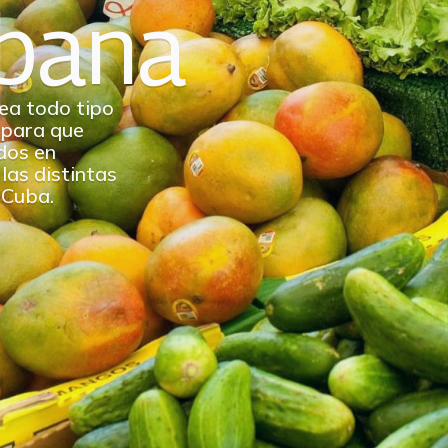
bana
ea todo tipo
 para que
dos en
las distintas
 Cuba.