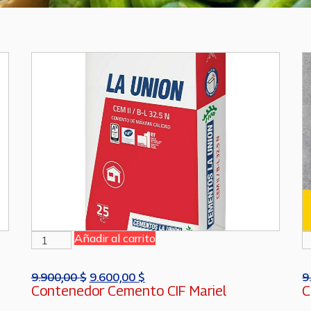
Añadir al carrito
9.900,00
$
9.600,00
$
9
Contenedor Cemento CIF Mariel
C