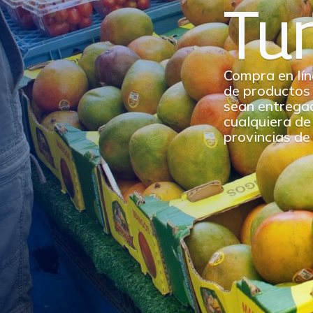
Tu
Compra en lín
de productos
sean entrega
cualquiera de 
provincias de