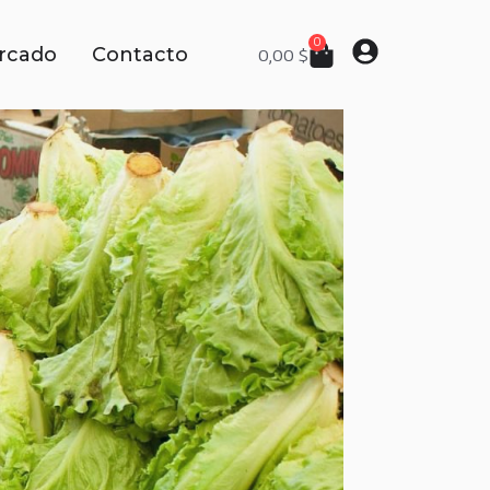
0
rcado
Contacto
0,00
$