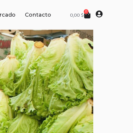
0
rcado
Contacto
0,00
$