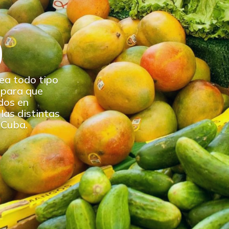
o
ea todo tipo
 para que
dos en
las distintas
 Cuba.