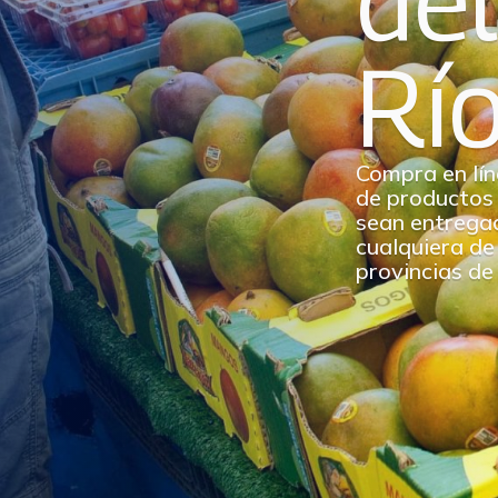
del
Rí
Compra en lín
de productos
sean entrega
cualquiera de 
provincias de