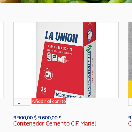
Añadir al carrito
9.900,00
$
9.600,00
$
9
Contenedor Cemento CIF Mariel
C