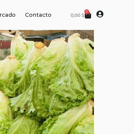
0
rcado
Contacto
0,00
$