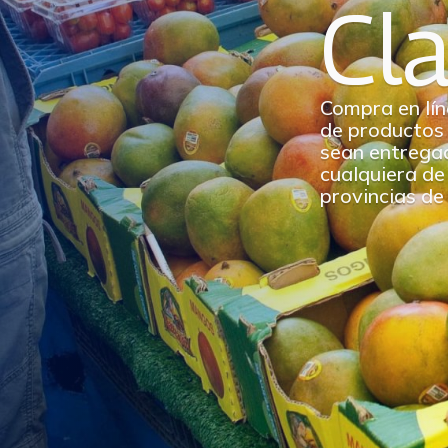
Cl
Compra en lín
de productos
sean entrega
cualquiera de 
provincias de