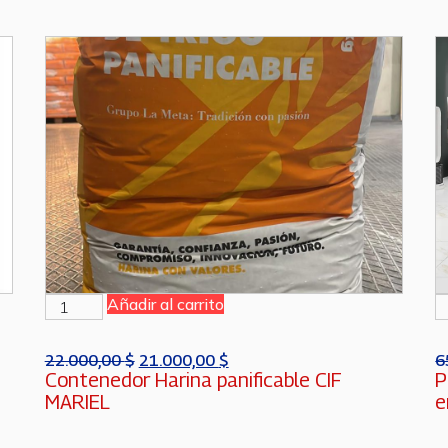
Añadir al carrito
22.000,00
$
21.000,00
$
6
Contenedor Harina panificable CIF
P
MARIEL
e