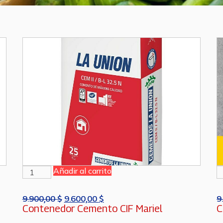
Añadir al carrito
9.900,00
$
9.600,00
$
9
Contenedor Cemento CIF Mariel
C