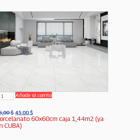
Añadir al carrito
5,00
$
45,00
$
orcelanato 60x60cm caja 1,44m2 (ya
n CUBA)