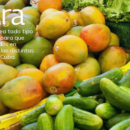
ara
ea todo tipo
 para que
dos en
las distintas
 Cuba.